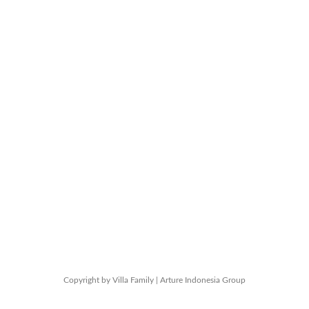
Social Media
Copyright by Villa Family | Arture Indonesia Group