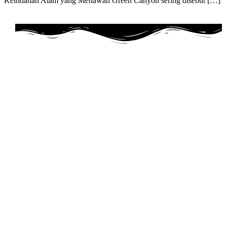
Keindahan Alam yang Menawan Green Canyon sering disebut […]
Hubungi Kami
Lokasi
Jl. Raya Situ Cileunca KM. 4 Pangalengan,
Bandung, Jawa Barat, Indonesia 40378
Telepon
Dendo: +6281282975215