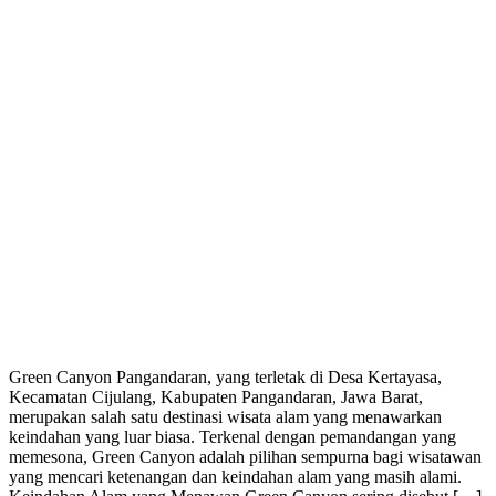
Green Canyon Pangandaran, yang terletak di Desa Kertayasa,
Kecamatan Cijulang, Kabupaten Pangandaran, Jawa Barat,
merupakan salah satu destinasi wisata alam yang menawarkan
keindahan yang luar biasa. Terkenal dengan pemandangan yang
memesona, Green Canyon adalah pilihan sempurna bagi wisatawan
yang mencari ketenangan dan keindahan alam yang masih alami.