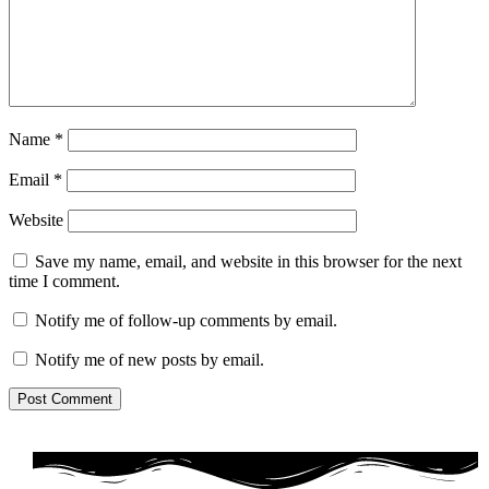
Name
*
Email
*
Website
Save my name, email, and website in this browser for the next
time I comment.
Notify me of follow-up comments by email.
Notify me of new posts by email.