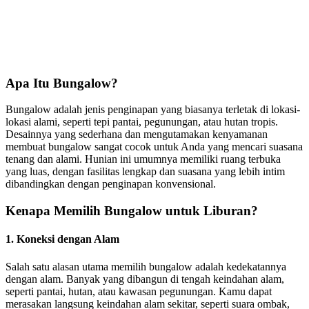
Apa Itu Bungalow?
Bungalow adalah jenis penginapan yang biasanya terletak di lokasi-
lokasi alami, seperti tepi pantai, pegunungan, atau hutan tropis.
Desainnya yang sederhana dan mengutamakan kenyamanan
membuat bungalow sangat cocok untuk Anda yang mencari suasana
tenang dan alami. Hunian ini umumnya memiliki ruang terbuka
yang luas, dengan fasilitas lengkap dan suasana yang lebih intim
dibandingkan dengan penginapan konvensional.
Kenapa Memilih Bungalow untuk Liburan?
1.
Koneksi dengan Alam
Salah satu alasan utama memilih bungalow adalah kedekatannya
dengan alam. Banyak yang dibangun di tengah keindahan alam,
seperti pantai, hutan, atau kawasan pegunungan. Kamu dapat
merasakan langsung keindahan alam sekitar, seperti suara ombak,