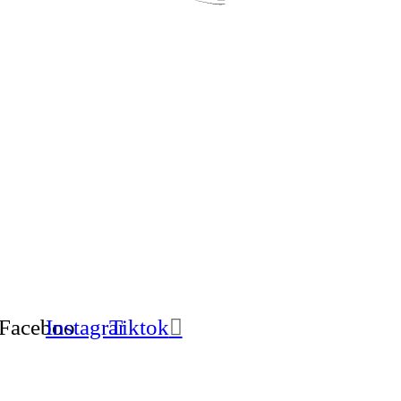
Hubungi Kami
Lokasi
Jl. Raya Situ Cileunca KM. 4 Pangalengan, Bandung, Jawa
Barat, Indonesia 40378
Telepon
Dendo: +6281282975215
Social Media
Facebook
Instagram
Tiktok