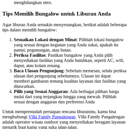
menghilangkan stres.
Tips Memilih Bungalow untuk Liburan Anda
Agar liburan Anda semakin menyenangkan, berikut adalah beberapa
tips dalam memilih bungalow:
Sesuaikan Lokasi dengan Minat
: Pilihlah lokasi bungalow
yang sesuai dengan kegiatan yang Anda sukai, apakah itu
pantai, pegunungan, atau hutan.
Periksa Fasilitas
: Pastikan bungalow yang Anda pilih
menyediakan fasilitas yang Anda butuhkan, seperti AC, wifi,
dapur, atau kolam renang.
Baca Ulasan Pengunjung
: Sebelum memesan, selalu periksa
ulasan dari pengunjung sebelumnya. Ulasan ini dapat
memberi gambaran tentang kualitas layanan dan fasilitas yang
ditawarkan.
Pilih yang Sesuai Anggaran
: Ada berbagai pilihan harga
mulai dari yang terjangkau hingga yang mewah. Pilihlah
sesuai dengan anggaran dan preferensi Anda
Untuk mempermudah persiapan rencana liburanmu, kamu bisa
menghubungi
Villa Family Pangalengan
. Villa Family Pangalengan
adalah operator wisata outdoor yang menyediakan beragam layanan
menarik buat kamu yang suka jalan-jalan.